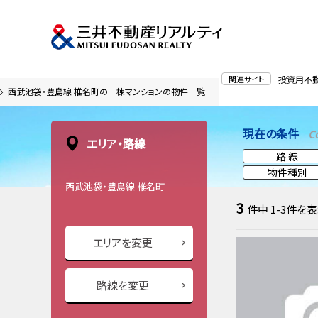
関連サイト
投資用不
西武池袋・豊島線 椎名町の一棟マンションの物件一覧
現在の条件
C
エリア・路線
路 線
物件種別
西武池袋・豊島線 椎名町
3
件中
1-3
件を表
エリアを変更
路線を変更