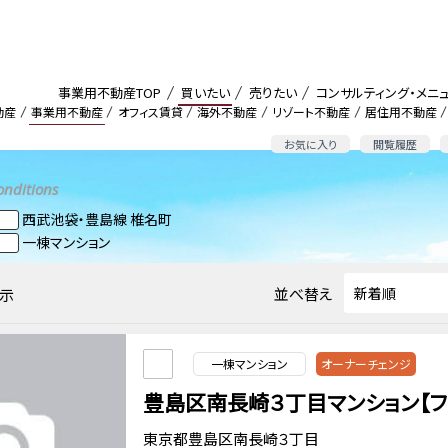
事業用不動産TOP
買いたい
売りたい
コンサルティング・メニ
動産
事業用不動産
オフィス賃貸
海外不動産
リゾート不動産
居住用不動産
お気に入り
閲覧履歴
onditions
西武池袋・豊島線 椎名町
一棟マンション
並べ替え
示
一棟マンション
オーナーチェンジ
豊島区南長崎３丁目マンション【フ
東京都豊島区南長崎３丁目