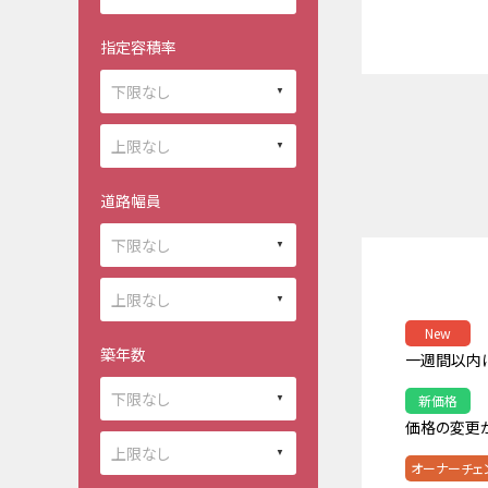
指定容積率
道路幅員
New
築年数
一週間以内
新価格
価格の変更
オーナーチェ