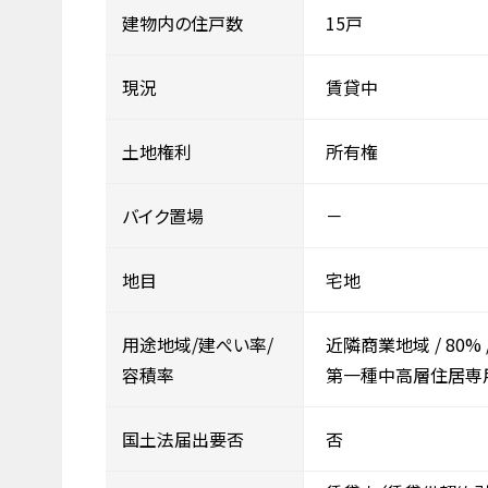
建物内の住戸数
15戸
現況
賃貸中
土地権利
所有権
バイク置場
－
地目
宅地
用途地域/建ぺい率/
近隣商業地域
/
80%
容積率
第一種中高層住居専
国土法届出要否
否