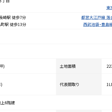
３丁目
東
崎駅 徒歩7分
都営大江戸線 落
町駅 徒歩13分
西武池袋・豊島
2坪)
土地面積
22
)
代表間取り
1L
地上6階建