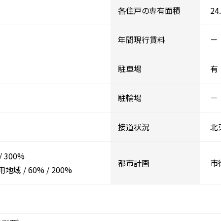
各住戸の専有面積
24
年間現行賃料
－
駐車場
有
駐輪場
－
接道状況
北
/
300%
都市計画
市
用地域
/
60%
/
200%