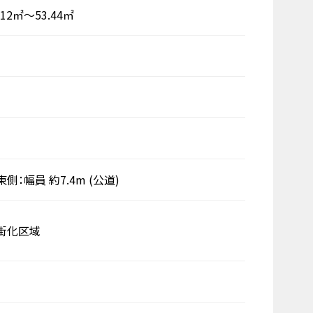
.12㎡～53.44㎡
東側：幅員 約7.4m
(公道)
街化区域