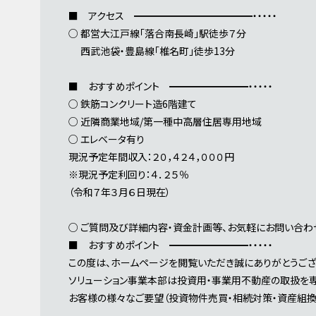
■ アクセス ━━━━━━━━━━━━・・・・・
○ 都営大江戸線「落合南長崎」駅徒歩７分
西武池袋・豊島線「椎名町」徒歩13分
■ おすすめポイント ━━━━━━━━・・・・・
○ 鉄筋コンクリート造6階建て
○ 近隣商業地域/第一種中高層住居専用地域
○ エレベータ有り
現況予定年間収入：２０，４２４，０００円
※現況予定利回り：４．２５％
（令和７年３月６日現在）
○ ご質問及び詳細内容・資金計画等、お気軽にお問い合わ
■ おすすめポイント ━━━━━━━━・・・・・
この度は、ホームページを閲覧いただき誠にありがとうござ
ソリューション事業本部は投資用・事業用不動産の取扱を専
お客様の様々なご要望（投資物件売買・相続対策・資産組換