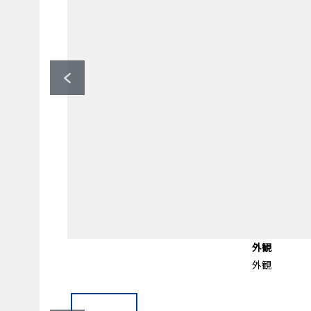
前面道路含む外観
駐車場
その他
外観
外観
外観
前面道路含む外観
駐輪場
駐車場
外観
外観
外観