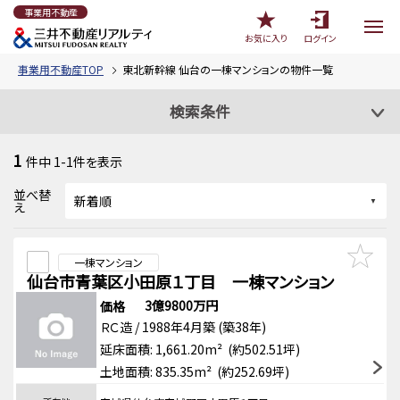
事業用不動産
お気に入り
ログイン
事業用不動産TOP
東北新幹線 仙台の一棟マンションの物件一覧
検索条件
1
件中
1-1
件を表示
並べ替
え
一棟マンション
仙台市青葉区小田原１丁目 一棟マンション
3億9800万円
価格
ＲＣ造 / 1988年4月築 (築38年)
延床面積: 1,661.20m² (約502.51坪)
土地面積: 835.35m² (約252.69坪)