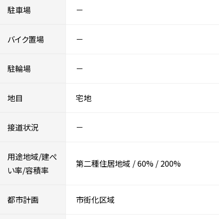
駐車場
－
バイク置場
－
駐輪場
－
地目
宅地
接道状況
－
用途地域/建ぺ
第二種住居地域
/
60%
/
200%
い率/容積率
都市計画
市街化区域