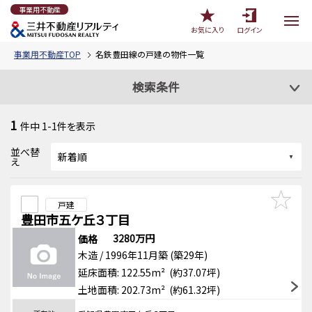
事業用不動産
お気に入り
ログイン
事業用不動産TOP
名鉄豊田線の戸建の物件一覧
検索条件
1
件中
1-1
件を表示
並べ替
え
戸建
豊田市五ケ丘３丁目
3280万円
価格
木造 / 1996年11月築 (築29年)
延床面積: 122.55m² (約37.07坪)
土地面積: 202.73m² (約61.32坪)