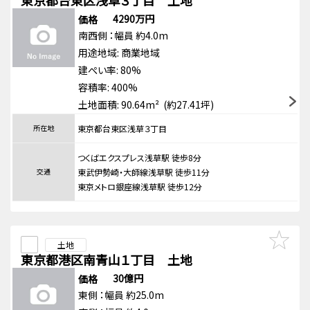
東京都台東区浅草３丁目 土地
4290万円
価格
南西側
：幅員 約4.0m
用途地域:
商業地域
建ぺい率: 80%
容積率: 400%
土地面積: 90.64m² (約27.41坪)
所在地
東京都台東区浅草３丁目
つくばエクスプレス浅草駅 徒歩8分
交通
東武伊勢崎・大師線浅草駅 徒歩11分
東京メトロ銀座線浅草駅 徒歩12分
土地
東京都港区南青山１丁目 土地
30億円
価格
東側
：幅員 約25.0m