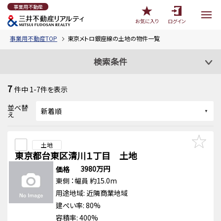
事業用不動産
お気に入り
ログイン
事業用不動産TOP
東京メトロ銀座線の土地の物件一覧
検索条件
7
件中
1-7
件を表示
並べ替
え
土地
東京都台東区清川１丁目 土地
3980万円
価格
東側
：幅員 約15.0m
用途地域:
近隣商業地域
建ぺい率: 80%
容積率: 400%