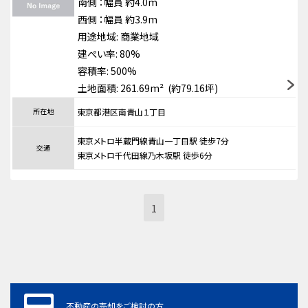
南側
：幅員 約4.0m
西側
：幅員 約3.9m
用途地域:
商業地域
建ぺい率: 80%
容積率: 500%
土地面積: 261.69m² (約79.16坪)
所在地
東京都港区南青山１丁目
東京メトロ半蔵門線青山一丁目駅 徒歩7分
交通
東京メトロ千代田線乃木坂駅 徒歩6分
1
不動産の売却をご検討の方