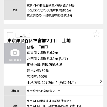
東京メトロ日比谷線三ノ輪駅 徒歩14分
交通
つくばエクスプレス浅草駅 徒歩15分
東武伊勢崎・大師線浅草駅 徒歩18分
土地
東京都渋谷区神宮前２丁目 土地
7億円
価格
南東側
：幅員 約6.2m
北西側
：幅員 約3.1m
(私道)
用途地域:
近隣商業地域
建ぺい率: 80%
容積率: 400%
土地面積: 107.26m² (約32.44坪)
所在地
東京都渋谷区神宮前２丁目
東京メトロ銀座線外苑前駅 徒歩8分
交通
東京メトロ千代田線明治神宮前駅 徒歩11分