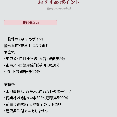
おすすめポイント
Recommended
駅10分以内
－物件のおすすめポイント－
整形な南・東角地になります。
▼立地
・東京メトロ日比谷線「入谷」駅徒歩8分
・東京メトロ銀座線「稲荷町」駅10分
・JR「上野」駅徒歩12分
▼特徴
・土地面積75.39平米（約22.81坪）の平坦地
・商業地域（建ぺい率80%、容積率500%）
・前面道路約８ｍ、約６ｍの東南角地
・建築条件付ではありません