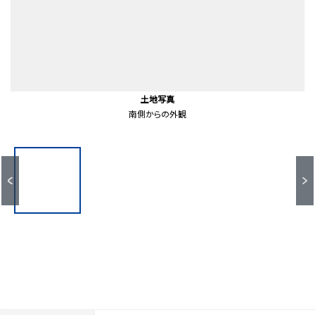
まいばすけっと 北上野2丁目店（約180ｍ）
ファミリーマート台東松が谷店（約340ｍ）
入谷駅(東京メトロ 日比谷線)（約620ｍ）
稲荷町駅(東京メトロ 銀座線)（約820ｍ）
ウェルシア台東入谷店（約640ｍ）
台東区立駒形中学校（約280ｍ）
東上野六郵便局（約300ｍ）
秋葉神社（約50ｍ）
前面道路含む外観
前面道路含む外観
前面道路含む外観
土地写真
土地写真
土地写真
地形図
幅員約8.0mの南側道路
幅員約6.0mの東側道路
南側からの外観
東側からの外観
徒歩11分。
徒歩3分。
徒歩5分。
徒歩4分。
徒歩8分。
徒歩4分。
徒歩8分
徒歩1分