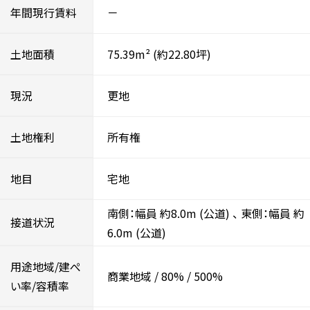
年間現行賃料
－
土地面積
75.39m²
(約22.80坪)
現況
更地
土地権利
所有権
地目
宅地
南側：幅員 約8.0m
(公道)
、
東側：幅員 約
接道状況
6.0m
(公道)
用途地域/建ぺ
商業地域
/
80%
/
500%
い率/容積率