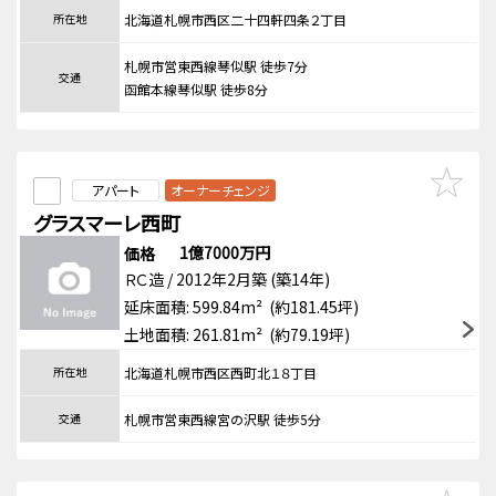
所在地
北海道札幌市西区二十四軒四条２丁目
札幌市営東西線琴似駅 徒歩7分
交通
函館本線琴似駅 徒歩8分
アパート
オーナーチェンジ
グラスマーレ西町
1億7000万円
価格
ＲＣ造 / 2012年2月築 (築14年)
延床面積: 599.84m² (約181.45坪)
土地面積: 261.81m² (約79.19坪)
所在地
北海道札幌市西区西町北１８丁目
交通
札幌市営東西線宮の沢駅 徒歩5分