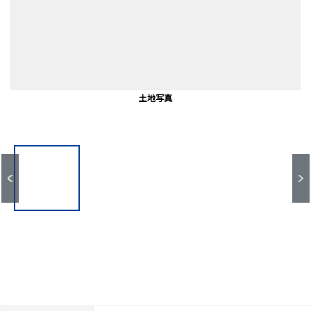
米野小学校（約650ｍ）
黄金中学校（約500ｍ）
前面道路含む外観
土地写真
土地写真
土地写真
地形図