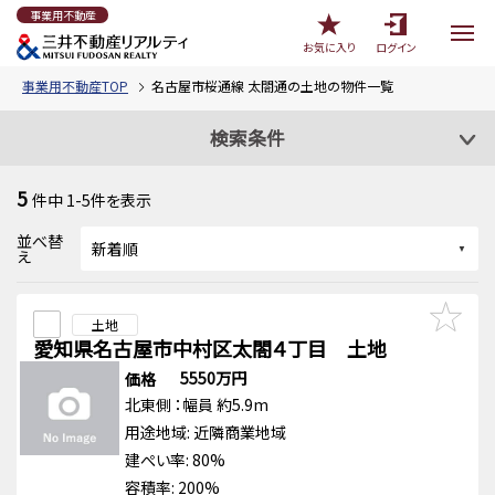
事業用不動産
お気に入り
ログイン
事業用不動産TOP
名古屋市桜通線 太閤通の土地の物件一覧
検索条件
5
件中
1-5
件を表示
並べ替
え
土地
愛知県名古屋市中村区太閤４丁目 土地
5550万円
価格
北東側
：幅員 約5.9m
用途地域:
近隣商業地域
建ぺい率: 80%
容積率: 200%