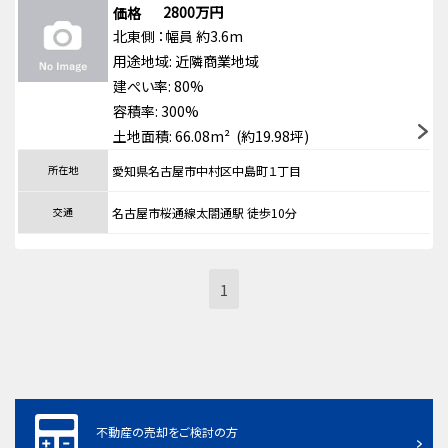
2800万円
価格
北東側
：幅員 約3.6m
用途地域:
近隣商業地域
建ぺい率: 80%
容積率: 300%
土地面積: 66.08m² (約19.98坪)
所在地
愛知県名古屋市中村区中島町１丁目
交通
名古屋市桜通線太閤通駅 徒歩10分
1
不動産の売却をご検討の方