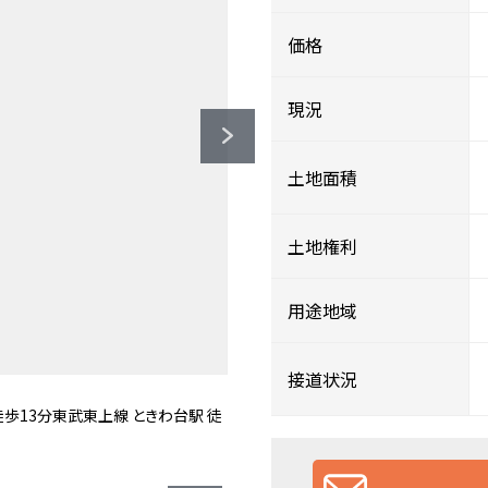
価格
現況
土地面積
土地権利
用途地域
接道状況
（約210ｍ）
約430ｍ）
460ｍ）
70ｍ）
00ｍ）
ｍ）
ｍ）
）
セブン銀行のATM、マルチコピー機
対応させていただきます。お気軽にお
確認できるため、お買い得商品を買い
M利用可能時間/9:00～17:30※
揃えが魅力のドラッグストア。PB商
ざいましたら是非当社にご連絡くだ
徒歩13分東武東上線 ときわ台駅 徒
が良い地域でございます。
お申し付けくださいませ。
お問い合わせください。
お任せくださいませ。
も可能でございます。
絡ください。
可能です
ます。
ドラッグコーナーは～21:00
/9:30～22:00
利用不可
営業