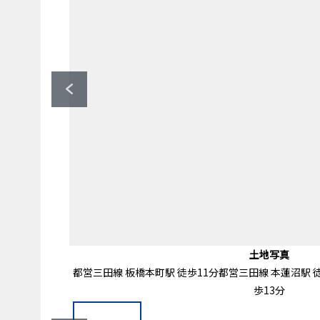
ローソン・スリーエフ前野町一丁目店
セブンイレブン板橋前野町1丁目店（
マツモトキヨシ板橋前野町店（約
板橋区立富士見台小学校（約2
板橋区立志村第一中学校（約6
板橋富士見郵便局（約310
宮本町37番遊び場（約50
ライフ前野町店（約500ｍ
前面道路含む外観
その他現地
その他現地
土地写真
土地写真
土地写真
土地写真
土地写真
土地写真
土地写真
土地写真
地形図
軽食や惣菜類、日用品など幅広い商品が販売されています。
当社はお客様が安心してご相談いただけるようユニットで
生鮮食品などが取り扱われています。HPでWebチラシを
郵便・保険・貯金の窓口と、ゆうちょ銀行のATMがあります。AT
医薬品や化粧品、ベビー・ペット用品、日用品など豊富な品
その他、家の購入に関してわからないこと、不安なことがご
都営三田線 板橋本町駅 徒歩11分都営三田線 本蓮沼駅 
周辺にはスーパーやコンビニなどがあり、利便性
物件詳細のお問い合わせや資料請求等お気軽に
工事中でも内覧は可能でございます。お気軽に
不動産に関してのご不明点は三井のリハウスに
その他三井のリハウスおすすめ物件のご紹介
内覧予約や資料請求など、気軽にご連
ご希望のハウスメーカーで建築
資金についてのご相談も承り
逃すことがなさそうです。営業時間/9:30～23:30※
品も多数展開されています。駐車場あり。営業時間
土曜は～12:30、日曜・祝日は
も利用可能です。24時間
問い合わせください。
歩13分
さい。