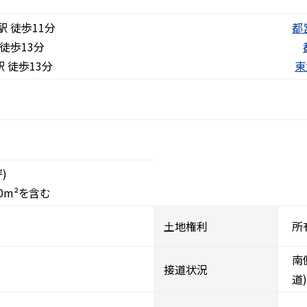
 徒歩11分
都
徒歩13分
 徒歩13分
東
坪)
0m²を含む
土地権利
所
南
接道状況
道)