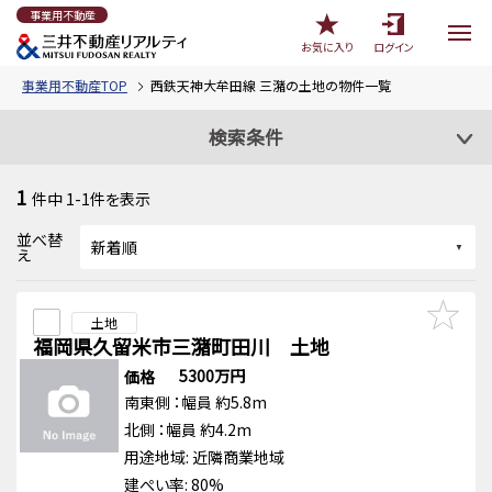
事業用不動産
お気に入り
ログイン
事業用不動産TOP
西鉄天神大牟田線 三潴の土地の物件一覧
検索条件
1
件中
1-1
件を表示
並べ替
え
土地
福岡県久留米市三潴町田川 土地
5300万円
価格
南東側
：幅員 約5.8m
北側
：幅員 約4.2m
用途地域:
近隣商業地域
建ぺい率: 80%