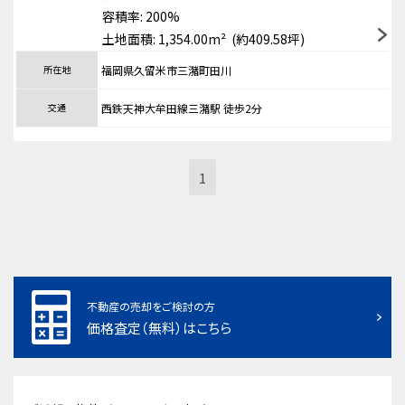
容積率: 200%
土地面積: 1,354.00m² (約409.58坪)
所在地
福岡県久留米市三潴町田川
交通
西鉄天神大牟田線三潴駅 徒歩2分
1
不動産の売却をご検討の方
価格査定（無料）はこちら