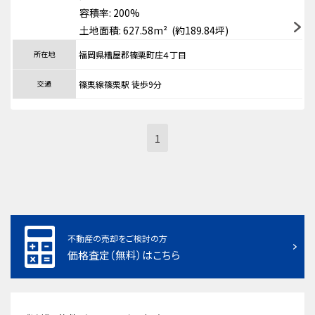
容積率: 200%
土地面積: 627.58m² (約189.84坪)
所在地
福岡県糟屋郡篠栗町庄４丁目
交通
篠栗線篠栗駅 徒歩9分
1
不動産の売却をご検討の方
価格査定（無料）はこちら