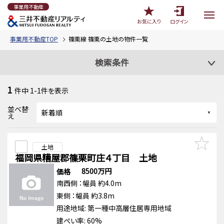
事業用不動産
お気に入り
ログイン
事業用不動産TOP
篠栗線 篠栗の土地の物件一覧
検索条件
1
件中
1-1
件を表示
並べ替
え
土地
福岡県糟屋郡篠栗町庄４丁目 土地
8500万円
価格
南西側
：幅員 約4.0m
東側
：幅員 約3.8m
用途地域:
第一種中高層住居専用地域
建ぺい率: 60%