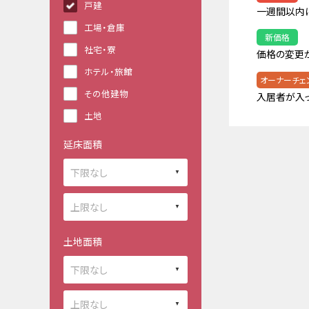
戸建
一週間以内
工場・倉庫
新価格
社宅・寮
価格の変更
ホテル・旅館
オーナーチェ
その他建物
入居者が入
土地
延床面積
土地面積