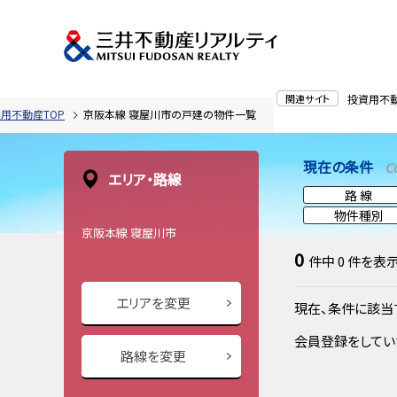
関連サイト
投資用不
用不動産TOP
京阪本線 寝屋川市の戸建の物件一覧
現在の条件
C
エリア・路線
路 線
物件種別
京阪本線 寝屋川市
0
件中
0
件を表
エリアを変更
現在、条件に該当
会員登録をしてい
路線を変更