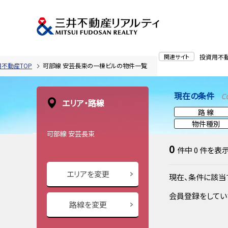
関連サイト
投資用不
不動産TOP
可部線 安芸長束の一棟ビルの物件一覧
現在の条件
C
エリア・路線
路 線
物件種別
可部線 安芸長束
0
件中
0
件を表
エリアを変更
現在、条件に該当
会員登録をしてい
路線を変更