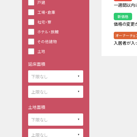
戸建
一週間以内
工場・倉庫
新価格
社宅・寮
価格の変更
ホテル・旅館
オーナーチェ
その他建物
入居者が入
土地
延床面積
土地面積