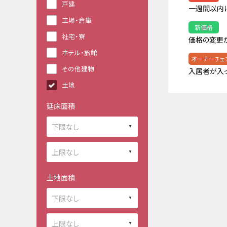
戸建
一週間以内
工場・倉庫
新価格
社宅・寮
価格の変更
ホテル・旅館
オーナーチェ
その他建物
入居者が入
土地
延床面積
土地面積