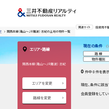
関連サイト
投資用不
P
関西本線（亀山～ＪＲ難波） 志紀の土地の物件一覧
現在の条件
C
エリア・路線
路 線
物件種別
関西本線（亀山～ＪＲ難波） 志紀
0
件中
0
件を表
エリアを変更
現在、条件に該当
会員登録をしてい
路線を変更