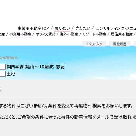
事業用不動産TOP
買いたい
売りたい
コンサルティング・メニ
動産
事業用不動産
オフィス賃貸
海外不動産
リゾート不動産
居住用不動産
お気に入り
閲覧履歴
onditions
関西本線（亀山～ＪＲ難波） 志紀
土地
示
する物件はございません。条件を変えて再度物件検索をお願いします。
ただくと、ご希望の条件に合った物件の新着情報をメールで受け取れま