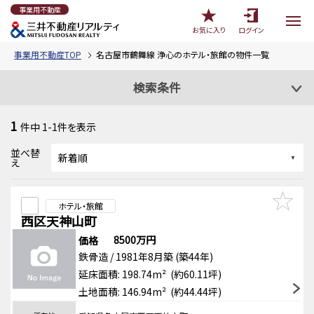
事業用不動産
お気に入り
ログイン
事業用不動産TOP
名古屋市鶴舞線 浄心のホテル・旅館の物件一覧
検索条件
1
件中
1-1
件を表示
並べ替
え
ホテル・旅館
西区天神山町
8500万円
価格
鉄骨造 / 1981年8月築 (築44年)
延床面積: 198.74m² (約60.11坪)
土地面積: 146.94m² (約44.44坪)