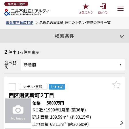
事業用不動産
お気に入り
ログイン
事業用不動産TOP
名鉄名古屋本線 栄生のホテル・旅館の物件一覧
検索条件
2
件中
1-2
件を表示
並べ替
え
ホテル・旅館
おすすめ
西区則武新町２丁目
5800万円
価格
ＲＣ造 / 1990年1月築 (築36年)
延床面積: 109.59m² (約33.15坪)
土地面積: 68.11m² (約20.60坪)