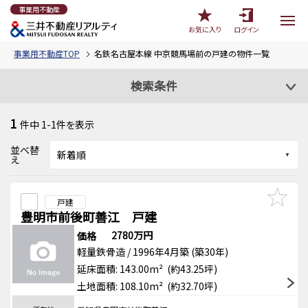
事業用不動産
お気に入り
ログイン
事業用不動産TOP
名鉄名古屋本線 中京競馬場前の戸建の物件一覧
検索条件
1
件中
1-1
件を表示
並べ替
え
戸建
豊明市前後町善江 戸建
2780万円
価格
軽量鉄骨造 / 1996年4月築 (築30年)
延床面積: 143.00m² (約43.25坪)
土地面積: 108.10m² (約32.70坪)