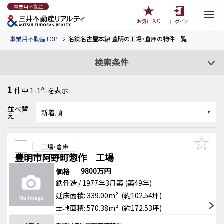
事業用不動産
お気に入り
ログイン
事業用不動産TOP
名鉄名古屋本線 豊明の工場・倉庫の物件一覧
検索条件
1
件中
1-1
件を表示
並べ替
え
工場・倉庫
豊明市阿野町惣作 工場
9800万円
価格
鉄骨造 / 1977年3月築 (築49年)
延床面積: 339.00m² (約102.54坪)
土地面積: 570.38m² (約172.53坪)