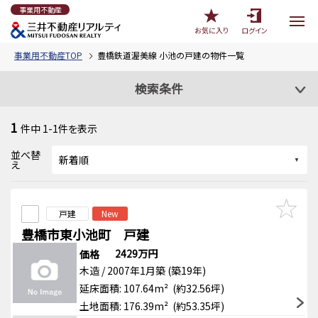
事業用不動産
お気に入り
ログイン
事業用不動産TOP
豊橋鉄道渥美線 小池の戸建の物件一覧
検索条件
1
件中
1-1
件を表示
並べ替
え
戸建
New
豊橋市東小池町 戸建
2429万円
価格
木造 / 2007年1月築 (築19年)
延床面積: 107.64m² (約32.56坪)
土地面積: 176.39m² (約53.35坪)