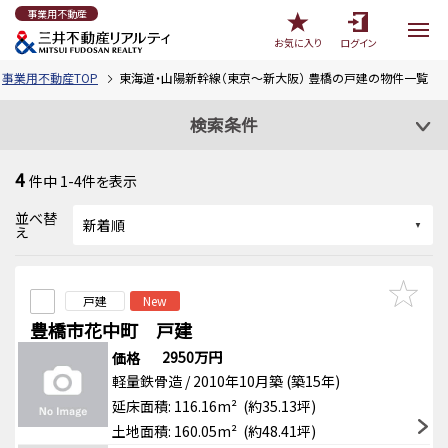
事業用不動産
お気に入り
ログイン
事業用不動産TOP
東海道・山陽新幹線（東京～新大阪） 豊橋の戸建の物件一覧
検索条件
4
件中
1-4
件を表示
並べ替
え
戸建
New
豊橋市花中町 戸建
2950万円
価格
軽量鉄骨造 / 2010年10月築 (築15年)
延床面積: 116.16m² (約35.13坪)
土地面積: 160.05m² (約48.41坪)