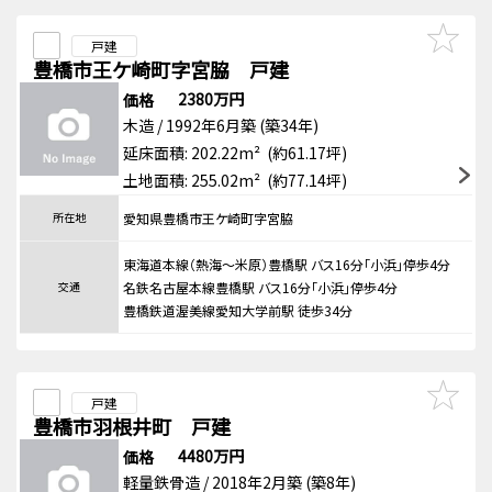
戸建
豊橋市王ケ崎町字宮脇 戸建
2380万円
価格
木造 / 1992年6月築 (築34年)
延床面積: 202.22m² (約61.17坪)
土地面積: 255.02m² (約77.14坪)
所在地
愛知県豊橋市王ケ崎町字宮脇
東海道本線（熱海～米原）豊橋駅 バス16分「小浜」停歩4分
交通
名鉄名古屋本線豊橋駅 バス16分「小浜」停歩4分
豊橋鉄道渥美線愛知大学前駅 徒歩34分
戸建
豊橋市羽根井町 戸建
4480万円
価格
軽量鉄骨造 / 2018年2月築 (築8年)