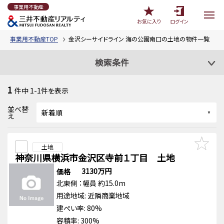
事業用不動産
お気に入り
ログイン
事業用不動産TOP
金沢シーサイドライン 海の公園南口の土地の物件一覧
検索条件
1
件中
1-1
件を表示
並べ替
え
土地
神奈川県横浜市金沢区寺前１丁目 土地
3130万円
価格
北東側
：幅員 約15.0m
用途地域:
近隣商業地域
建ぺい率: 80%
容積率: 300%