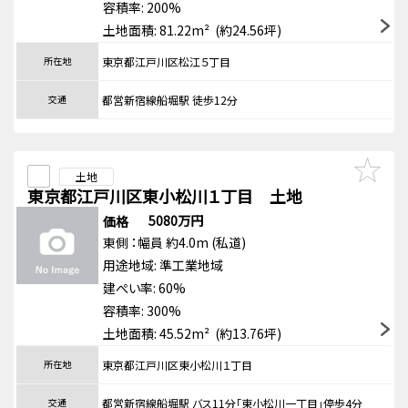
容積率: 200%
土地面積: 81.22m² (約24.56坪)
所在地
東京都江戸川区松江５丁目
交通
都営新宿線船堀駅 徒歩12分
土地
東京都江戸川区東小松川１丁目 土地
5080万円
価格
東側
：幅員 約4.0m
(私道)
用途地域:
準工業地域
建ぺい率: 60%
容積率: 300%
土地面積: 45.52m² (約13.76坪)
所在地
東京都江戸川区東小松川１丁目
交通
都営新宿線船堀駅 バス11分「東小松川一丁目」停歩4分