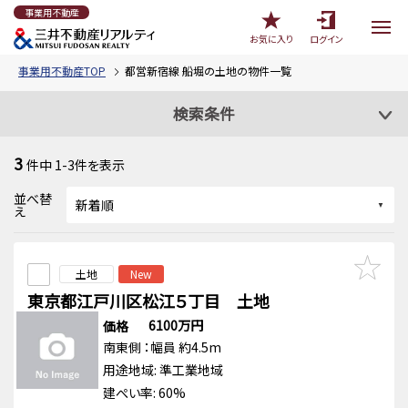
事業用不動産
お気に入り
ログイン
事業用不動産TOP
都営新宿線 船堀の土地の物件一覧
検索条件
3
件中
1-3
件を表示
並べ替
え
土地
New
東京都江戸川区松江５丁目 土地
6100万円
価格
南東側
：幅員 約4.5m
用途地域:
準工業地域
建ぺい率: 60%