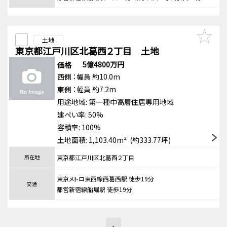
土地
東京都江戸川区北葛西２丁目 土地
5億4800万円
価格
西側
：幅員 約10.0m
東側
：幅員 約7.2m
用途地域:
第一種中高層住居専用地域
建ぺい率: 50%
容積率: 100%
土地面積: 1,103.40m² (約333.77坪)
所在地
東京都江戸川区北葛西２丁目
東京メトロ東西線西葛西駅 徒歩19分
交通
都営新宿線船堀駅 徒歩19分