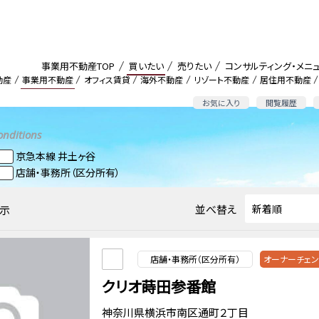
事業用不動産TOP
買いたい
売りたい
コンサルティング・メニ
動産
事業用不動産
オフィス賃貸
海外不動産
リゾート不動産
居住用不動産
お気に入り
閲覧履歴
onditions
京急本線 井土ヶ谷
店舗・事務所（区分所有）
並べ替え
示
店舗・事務所（区分所有）
オーナーチェ
クリオ蒔田参番館
神奈川県横浜市南区通町２丁目