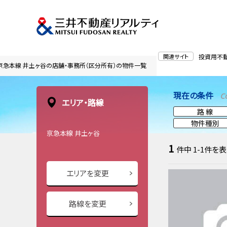
関連サイト
投資用不
京急本線 井土ヶ谷の店舗・事務所（区分所有）の物件一覧
現在の条件
C
エリア・路線
路 線
物件種別
京急本線 井土ヶ谷
1
件中
1-1
件を表
エリアを変更
路線を変更