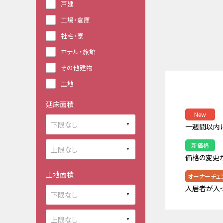
戸建
工場・倉庫
社宅・寮
ホテル・旅館
その他建物
土地
延床面積
New
一週間以内
新価格
価格の変更
土地面積
オーナーチェ
入居者が入