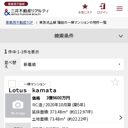
事業用不動産
お気に入り
ログイン
事業用不動産TOP
東急池上線 蒲田の一棟マンションの物件一覧
検索条件
1
件中
1-1
件を表示
並べ替
え
一棟マンション
Ｌｏｔｕｓ ｋａｍａｔａ
3億9600万円
価格
ＲＣ造 / 2020年10月築 (築5年)
延床面積: 373.48m² (約112.97坪)
土地面積: 73.48m² (約22.22坪)