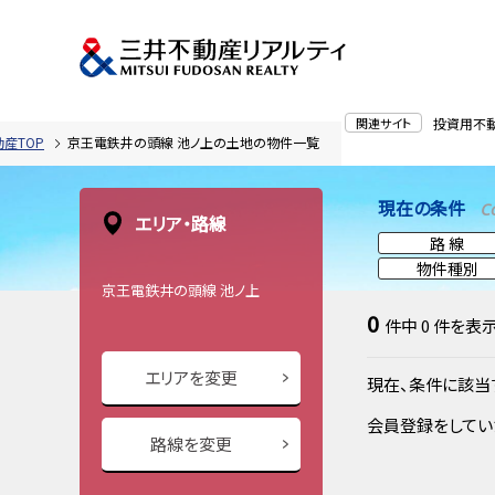
関連サイト
投資用不
産TOP
京王電鉄井の頭線 池ノ上の土地の物件一覧
現在の条件
C
エリア・路線
路 線
物件種別
京王電鉄井の頭線 池ノ上
0
件中
0
件を表
エリアを変更
現在、条件に該当
会員登録をしてい
路線を変更