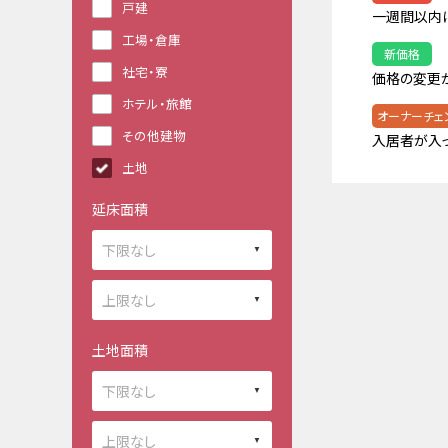
戸建
一週間以内
工場・倉庫
新価格
社宅・寮
価格の変更
ホテル・旅館
オーナーチェ
その他建物
入居者が入
土地
延床面積
土地面積