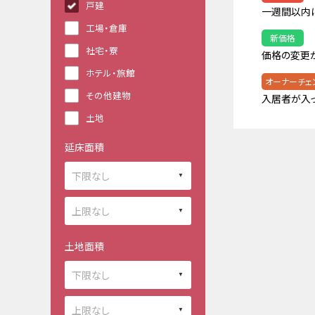
戸建
一週間以内
工場・倉庫
新価格
社宅・寮
価格の変更
ホテル・旅館
オーナーチェ
その他建物
入居者が入
土地
延床面積
土地面積