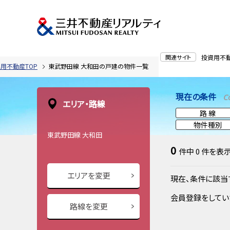
関連サイト
投資用不
用不動産TOP
東武野田線 大和田の戸建の物件一覧
現在の条件
C
エリア・路線
路 線
物件種別
東武野田線 大和田
0
件中
0
件を表
エリアを変更
現在、条件に該当
会員登録をしてい
路線を変更