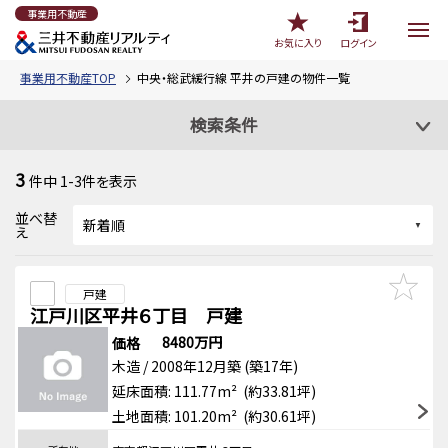
事業用不動産
お気に入り
ログイン
事業用不動産TOP
中央・総武緩行線 平井の戸建の物件一覧
検索条件
3
件中
1-3
件を表示
並べ替
え
戸建
江戸川区平井６丁目 戸建
8480万円
価格
木造 / 2008年12月築 (築17年)
延床面積: 111.77m² (約33.81坪)
土地面積: 101.20m² (約30.61坪)