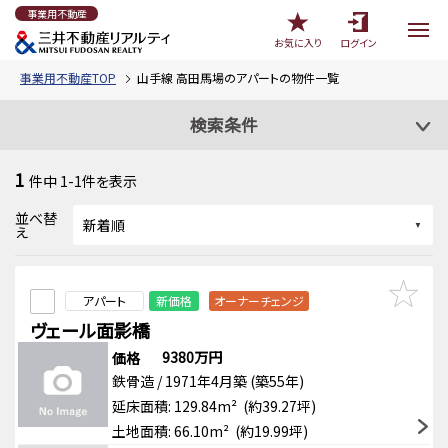
事業用不動産
お気に入り
ログイン
事業用不動産TOP
山手線 高田馬場のアパートの物件一覧
検索条件
1
件中
1-1
件を表示
並べ替
え
アパート
新価格
オーナーチェンジ
ヴェール面影橋
9380万円
価格
鉄骨造 / 1971年4月築 (築55年)
延床面積: 129.84m² (約39.27坪)
土地面積: 66.10m² (約19.99坪)