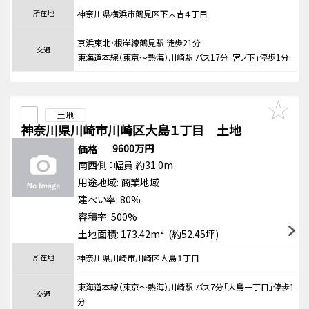
所在地
神奈川県横浜市鶴見区下末吉４丁目
京浜東北・根岸線鶴見駅 徒歩21分
交通
東海道本線（東京～熱海）川崎駅 バス17分「宮ノ下」停歩1分
土地
神奈川県川崎市川崎区大島１丁目 土地
9600万円
価格
南西側
：幅員 約31.0m
用途地域:
商業地域
建ぺい率: 80%
容積率: 500%
土地面積: 173.42m² (約52.45坪)
所在地
神奈川県川崎市川崎区大島１丁目
東海道本線（東京～熱海）川崎駅 バス7分「大島一丁目」停歩1
交通
分