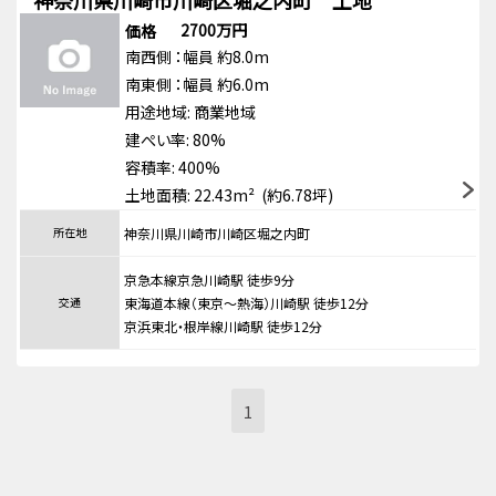
神奈川県川崎市川崎区堀之内町 土地
2700万円
価格
南西側
：幅員 約8.0m
南東側
：幅員 約6.0m
用途地域:
商業地域
建ぺい率: 80%
容積率: 400%
土地面積: 22.43m² (約6.78坪)
所在地
神奈川県川崎市川崎区堀之内町
京急本線京急川崎駅 徒歩9分
交通
東海道本線（東京～熱海）川崎駅 徒歩12分
京浜東北・根岸線川崎駅 徒歩12分
1