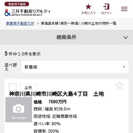
事業用不動産
お気に入り
ログイン
事業用不動産TOP
東海道本線（東京～熱海） 川崎の土地の物件一覧
検索条件
5
件中
1-5
件を表示
並べ替
え
土地
神奈川県川崎市川崎区大島４丁目 土地
7680万円
価格
西側
：幅員 約36.0m
用途地域:
近隣商業地域
建ぺい率: 80%
容積率: 300%