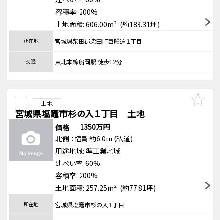
容積率: 200%
土地面積: 606.00m² (約183.31坪)
所在地
宮城県柴田郡柴田町西船迫１丁目
交通
東北本線船岡駅 徒歩12分
土地
宮城県塩竈市杉の入１丁目 土地
1350万円
価格
北側
：幅員 約6.0m
(私道)
用途地域:
準工業地域
建ぺい率: 60%
容積率: 200%
土地面積: 257.25m² (約77.81坪)
所在地
宮城県塩竈市杉の入１丁目