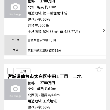
3700万円
価格
北側
：幅員 約3.8m
用途地域:
第一種住居地域
建ぺい率: 60%
容積率: 200%
土地面積: 524.88m² (約158.77坪)
所在地
宮城県岩沼市桜３丁目
交通
東北本線岩沼駅 徒歩12分
土地
宮城県仙台市太白区中田１丁目 土地
2780万円
価格
東側
：幅員 約6.0m
北西側
：幅員 約4.0m
用途地域:
工業地域
建ぺい率: 60%