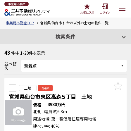
事業用不動産
お気に入り
ログイン
事業用不動産TOP
宮城県 仙台市 仙台市以外の土地の物件一覧
検索条件
43
件中
1-20
件を表示
並べ替
え
土地
New
宮城県仙台市泉区高森５丁目 土地
3980万円
価格
北側
：幅員 約6.3m
用途地域:
第一種低層住居専用地域
建ぺい率: 40%