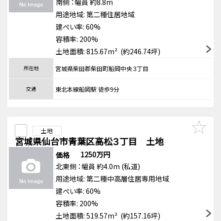
南側
：幅員 約8.8m
用途地域:
第二種住居地域
建ぺい率: 60%
容積率: 200%
土地面積: 815.67m² (約246.74坪)
所在地
宮城県柴田郡柴田町船岡中央３丁目
交通
東北本線船岡駅 徒歩9分
土地
宮城県仙台市青葉区高松３丁目 土地
1250万円
価格
北東側
：幅員 約4.0m
(私道)
用途地域:
第二種中高層住居専用地域
建ぺい率: 60%
容積率: 200%
土地面積: 519.57m² (約157.16坪)