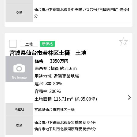
仙台市地下鉄南北線泉中央駅 バス72分「吉岡志田町」停歩4
交通
分
土地
新価格
宮城県仙台市若林区土樋 土地
3350万円
価格
南西側
：幅員 約21.6m
用途地域:
近隣商業地域
建ぺい率: 80%
容積率: 300%
土地面積: 115.71m² (約35.00坪)
所在地
宮城県仙台市若林区土樋
仙台市地下鉄南北線愛宕橋駅 徒歩4分
交通
仙台市地下鉄南北線河原町駅 徒歩6分