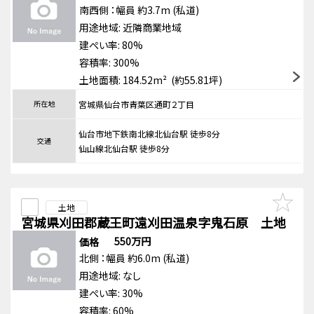
南西側
：幅員 約3.7m
(私道)
用途地域:
近隣商業地域
建ぺい率: 80%
容積率: 300%
土地面積: 184.52m² (約55.81坪)
所在地
宮城県仙台市青葉区通町２丁目
仙台市地下鉄南北線北仙台駅 徒歩8分
交通
仙山線北仙台駅 徒歩8分
土地
宮城県刈田郡蔵王町遠刈田温泉字鬼石原 土地
550万円
価格
北側
：幅員 約6.0m
(私道)
用途地域:
なし
建ぺい率: 30%
容積率: 60%