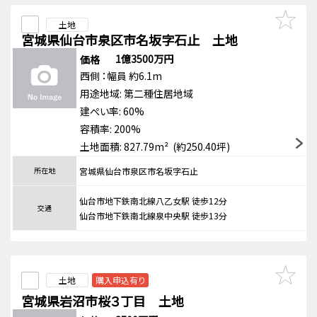
土地
宮城県仙台市泉区市名坂字石止 土地
1億3500万円
価格
西側
：幅員 約6.1m
用途地域:
第二種住居地域
建ぺい率: 60%
容積率: 200%
土地面積: 827.79m² (約250.40坪)
所在地
宮城県仙台市泉区市名坂字石止
仙台市地下鉄南北線八乙女駅 徒歩12分
交通
仙台市地下鉄南北線泉中央駅 徒歩13分
土地
購入申込有り
宮城県岩沼市桜３丁目 土地