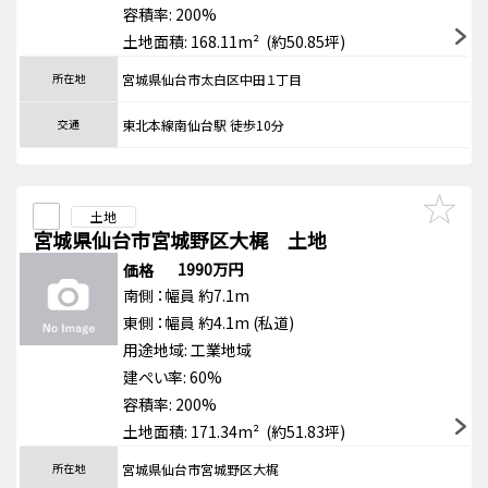
容積率: 200%
土地面積: 168.11m² (約50.85坪)
所在地
宮城県仙台市太白区中田１丁目
交通
東北本線南仙台駅 徒歩10分
土地
宮城県仙台市宮城野区大梶 土地
1990万円
価格
南側
：幅員 約7.1m
東側
：幅員 約4.1m
(私道)
用途地域:
工業地域
建ぺい率: 60%
容積率: 200%
土地面積: 171.34m² (約51.83坪)
所在地
宮城県仙台市宮城野区大梶