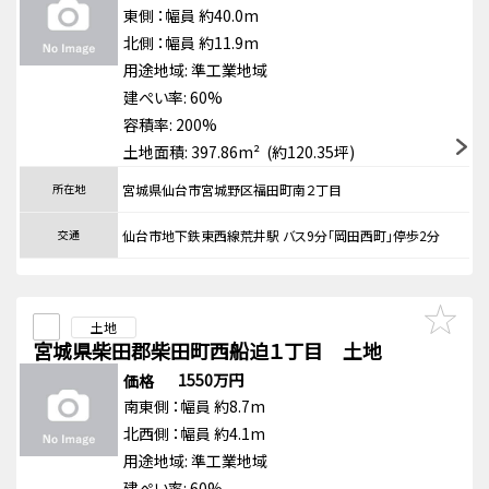
東側
：幅員 約40.0m
北側
：幅員 約11.9m
用途地域:
準工業地域
建ぺい率: 60%
容積率: 200%
土地面積: 397.86m² (約120.35坪)
所在地
宮城県仙台市宮城野区福田町南２丁目
交通
仙台市地下鉄東西線荒井駅 バス9分「岡田西町」停歩2分
土地
宮城県柴田郡柴田町西船迫１丁目 土地
1550万円
価格
南東側
：幅員 約8.7m
北西側
：幅員 約4.1m
用途地域:
準工業地域
建ぺい率: 60%