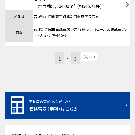
土地面積: 1,804.00m² (約545.71坪)
所在地
宮城県刈田郡蔵王町遠刈田温泉字鬼石原
東北新幹線白石蔵王駅 バス48分「メルキュール宮城蔵王リゾ
交通
ート＆スパ」停歩10分
次へ
1
3
…
不動産の売却をご検討の方
価格査定（無料）はこちら