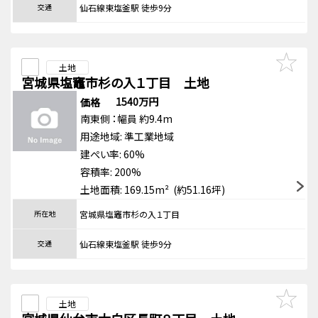
交通
仙石線東塩釜駅 徒歩9分
土地
宮城県塩竈市杉の入１丁目 土地
1540万円
価格
南東側
：幅員 約9.4m
用途地域:
準工業地域
建ぺい率: 60%
容積率: 200%
土地面積: 169.15m² (約51.16坪)
所在地
宮城県塩竈市杉の入１丁目
交通
仙石線東塩釜駅 徒歩9分
土地