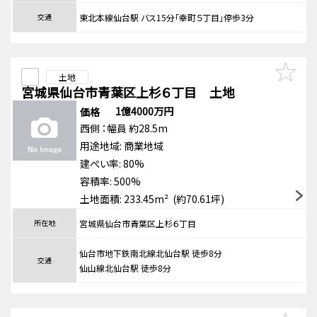
交通
東北本線仙台駅 バス15分「幸町５丁目」停歩3分
土地
宮城県仙台市青葉区上杉６丁目 土地
1億4000万円
価格
西側
：幅員 約28.5m
用途地域:
商業地域
建ぺい率: 80%
容積率: 500%
土地面積: 233.45m² (約70.61坪)
所在地
宮城県仙台市青葉区上杉６丁目
仙台市地下鉄南北線北仙台駅 徒歩8分
交通
仙山線北仙台駅 徒歩8分