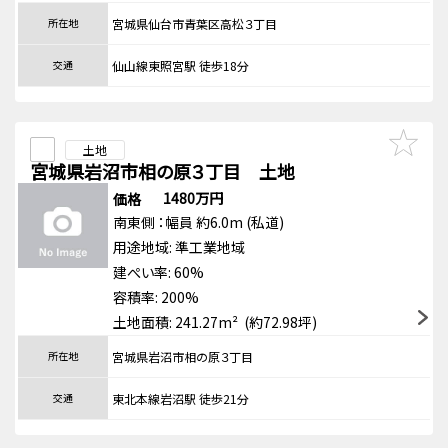
所在地
宮城県仙台市青葉区高松３丁目
交通
仙山線東照宮駅 徒歩18分
土地
宮城県岩沼市相の原３丁目 土地
1480万円
価格
南東側
：幅員 約6.0m
(私道)
用途地域:
準工業地域
建ぺい率: 60%
容積率: 200%
土地面積: 241.27m² (約72.98坪)
所在地
宮城県岩沼市相の原３丁目
交通
東北本線岩沼駅 徒歩21分