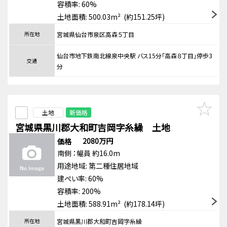
容積率: 60%
土地面積: 500.03m² (約151.25坪)
所在地
宮城県仙台市泉区高森５丁目
仙台市地下鉄南北線泉中央駅 バス15分「高森８丁目」停歩3
交通
分
土地
新価格
宮城県黒川郡大和町吉岡字糸繰 土地
2080万円
価格
南側
：幅員 約16.0m
用途地域:
第二種住居地域
建ぺい率: 60%
容積率: 200%
土地面積: 588.91m² (約178.14坪)
所在地
宮城県黒川郡大和町吉岡字糸繰