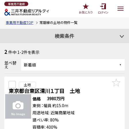
事業用不動産
お気に入り
ログイン
事業用不動産TOP
常磐線の土地の物件一覧
検索条件
2
件中
1-2
件を表示
並べ替
え
土地
東京都台東区清川１丁目 土地
3980万円
価格
東側
：幅員 約15.0m
用途地域:
近隣商業地域
建ぺい率: 80%
容積率: 400%