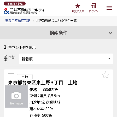
事業用不動産
お気に入り
ログイン
事業用不動産TOP
北陸新幹線の土地の物件一覧
検索条件
1
件中
1-1
件を表示
並べ替
え
土地
東京都台東区東上野３丁目 土地
8850万円
価格
東側
：幅員 約5.9m
用途地域:
商業地域
建ぺい率: 80%
容積率: 500%