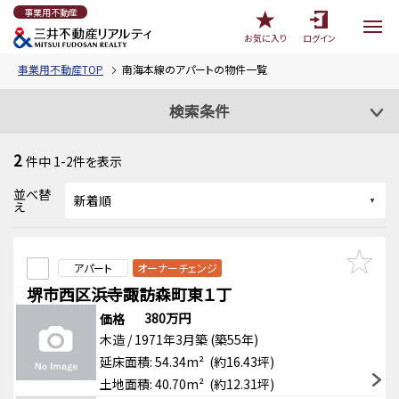
事業用不動産
お気に入り
ログイン
事業用不動産TOP
南海本線のアパートの物件一覧
検索条件
2
件中
1-2
件を表示
並べ替
え
アパート
オーナーチェンジ
堺市西区浜寺諏訪森町東１丁
380万円
価格
木造 / 1971年3月築 (築55年)
延床面積: 54.34m² (約16.43坪)
土地面積: 40.70m² (約12.31坪)