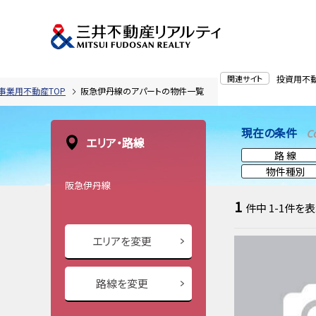
関連サイト
投資用不
事業用不動産TOP
阪急伊丹線のアパートの物件一覧
現在の条件
C
エリア・路線
路 線
物件種別
阪急伊丹線
1
件中
1-1
件を表
エリアを変更
路線を変更