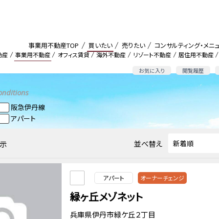
事業用不動産TOP
買いたい
売りたい
コンサルティング・メニ
動産
事業用不動産
オフィス賃貸
海外不動産
リゾート不動産
居住用不動産
お気に入り
閲覧履歴
onditions
阪急伊丹線
アパート
並べ替え
示
アパート
オーナーチェンジ
緑ヶ丘メゾネット
兵庫県伊丹市緑ケ丘２丁目