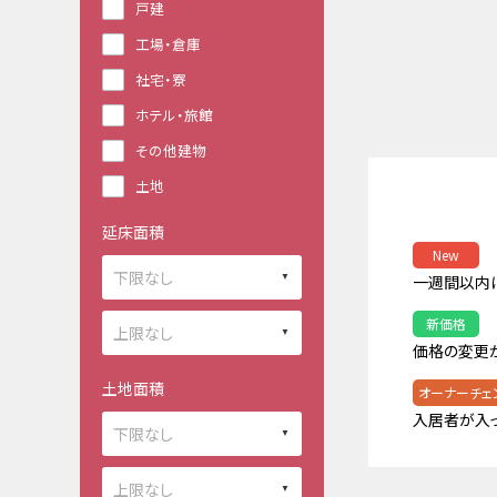
戸建
工場・倉庫
社宅・寮
ホテル・旅館
その他建物
土地
延床面積
New
一週間以内
新価格
価格の変更
土地面積
オーナーチェ
入居者が入