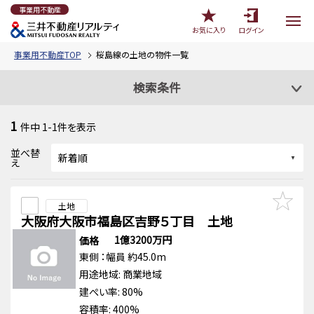
事業用不動産
お気に入り
ログイン
事業用不動産TOP
桜島線の土地の物件一覧
検索条件
1
件中
1-1
件を表示
並べ替
え
土地
大阪府大阪市福島区吉野５丁目 土地
1億3200万円
価格
東側
：幅員 約45.0m
用途地域:
商業地域
建ぺい率: 80%
容積率: 400%