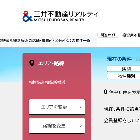
関連サイト
投資用不
模鉄道相鉄新横浜の店舗・事務所（区分所有）の物件一覧
現在の条件
C
エリア・路線
路 線
物件種別
相模鉄道相鉄新横浜
0
件中
0
件を表
エリアを変更
現在、条件に該当
会員登録をしてい
路線を変更