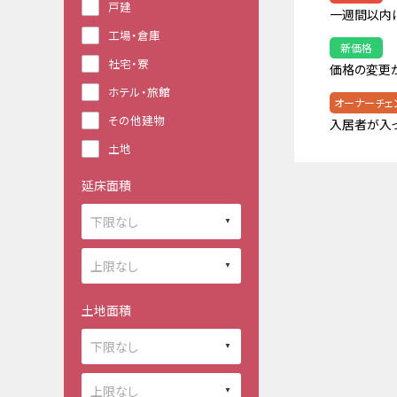
戸建
一週間以内
工場・倉庫
新価格
社宅・寮
価格の変更
ホテル・旅館
オーナーチェ
その他建物
入居者が入
土地
延床面積
土地面積