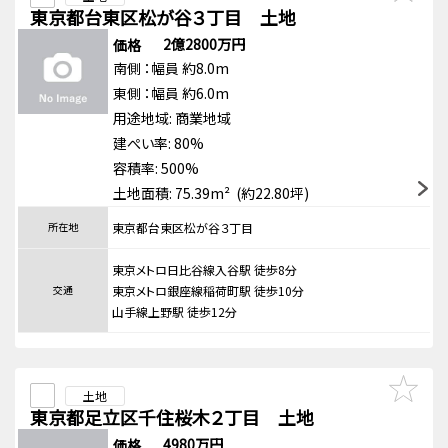
東京都台東区松が谷３丁目 土地
2億2800万円
価格
南側
：幅員 約8.0m
東側
：幅員 約6.0m
用途地域:
商業地域
建ぺい率: 80%
容積率: 500%
土地面積: 75.39m² (約22.80坪)
所在地
東京都台東区松が谷３丁目
東京メトロ日比谷線入谷駅 徒歩8分
交通
東京メトロ銀座線稲荷町駅 徒歩10分
山手線上野駅 徒歩12分
土地
東京都足立区千住桜木２丁目 土地
4980万円
価格