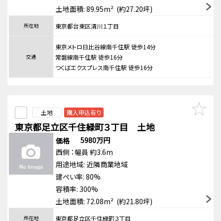
土地面積: 89.95m² (約27.20坪)
所在地
東京都台東区清川１丁目
東京メトロ日比谷線南千住駅 徒歩14分
交通
常磐線南千住駅 徒歩16分
つくばエクスプレス南千住駅 徒歩16分
土地
購入申込有り
東京都足立区千住緑町３丁目 土地
5980万円
価格
西側
：幅員 約3.6m
用途地域:
近隣商業地域
建ぺい率: 80%
容積率: 300%
土地面積: 72.08m² (約21.80坪)
所在地
東京都足立区千住緑町３丁目