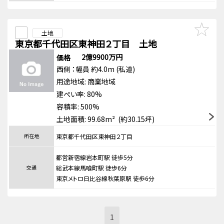
土地
東京都千代田区東神田２丁目 土地
2億9900万円
価格
西側
：幅員 約4.0m
(私道)
用途地域:
商業地域
建ぺい率: 80%
容積率: 500%
土地面積: 99.68m² (約30.15坪)
所在地
東京都千代田区東神田２丁目
都営新宿線岩本町駅 徒歩5分
交通
総武本線馬喰町駅 徒歩6分
東京メトロ日比谷線秋葉原駅 徒歩6分
1