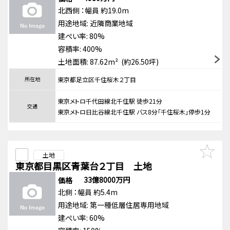
北西側
：幅員 約19.0m
用途地域:
近隣商業地域
建ぺい率: 80%
容積率: 400%
土地面積: 87.62m² (約26.50坪)
所在地
東京都足立区千住桜木２丁目
東京メトロ千代田線北千住駅 徒歩21分
交通
東京メトロ日比谷線北千住駅 バス8分「千住桜木」停歩1分
土地
東京都目黒区青葉台２丁目 土地
33億8000万円
価格
北側
：幅員 約5.4m
用途地域:
第一種低層住居専用地域
建ぺい率: 60%