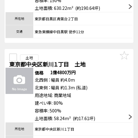
容積率: 150%
土地面積: 630.22m² (約190.64坪)
所在地
東京都目黒区青葉台２丁目
交通
東急東横線中目黒駅 徒歩11分
土地
東京都中央区新川１丁目 土地
1億4800万円
価格
北西側
：幅員 約4.0m
北東側
：幅員 約1.3m
(私道)
用途地域:
商業地域
建ぺい率: 80%
容積率: 500%
土地面積: 58.24m² (約17.61坪)
所在地
東京都中央区新川１丁目