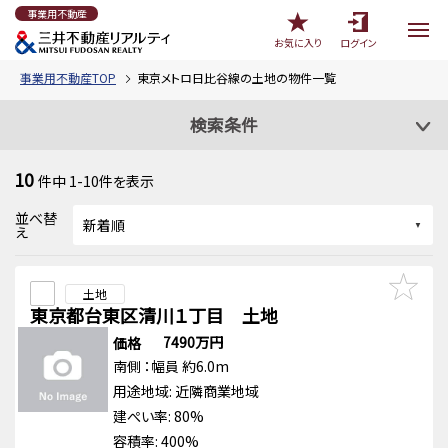
事業用不動産
お気に入り
ログイン
事業用不動産TOP
東京メトロ日比谷線の土地の物件一覧
検索条件
10
件中
1-10
件を表示
並べ替
え
土地
東京都台東区清川１丁目 土地
7490万円
価格
南側
：幅員 約6.0m
用途地域:
近隣商業地域
建ぺい率: 80%
容積率: 400%