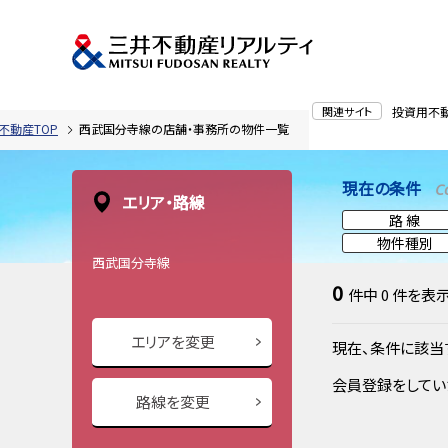
関連サイト
投資用不
不動産TOP
西武国分寺線の店舗・事務所の物件一覧
現在の条件
C
エリア・路線
路 線
物件種別
西武国分寺線
0
件中
0
件を表
エリアを変更
現在、条件に該当
会員登録をしてい
路線を変更