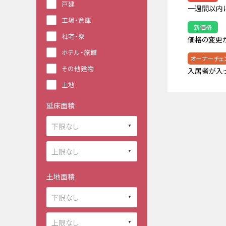
戸建
一週間以内
工場・倉庫
新価格
社宅・寮
価格の変更
ホテル・旅館
オーナーチェ
その他建物
入居者が入
土地
延床面積
土地面積