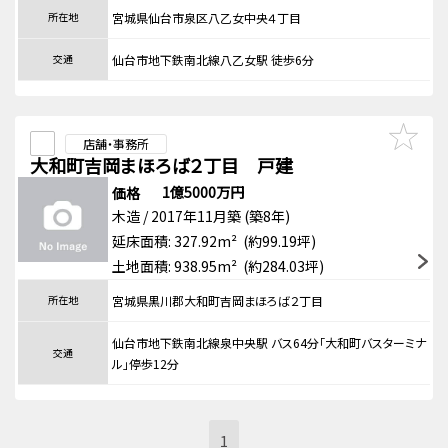
所在地
宮城県仙台市泉区八乙女中央４丁目
交通
仙台市地下鉄南北線八乙女駅 徒歩6分
店舗・事務所
大和町吉岡まほろば２丁目 戸建
1億5000万円
価格
木造 / 2017年11月築 (築8年)
延床面積: 327.92m² (約99.19坪)
土地面積: 938.95m² (約284.03坪)
所在地
宮城県黒川郡大和町吉岡まほろば２丁目
仙台市地下鉄南北線泉中央駅 バス64分「大和町バスターミナ
交通
ル」停歩12分
1