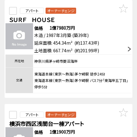
アパート
オーナーチェンジ
ＳＵＲＦ ＨＯＵＳＥ
1億7980万円
価格
木造 / 1987年3月築 (築39年)
延床面積: 454.34m² (約137.43坪)
土地面積: 667.74m² (約201.99坪)
所在地
神奈川県茅ヶ崎市菱沼海岸
東海道本線（東京～熱海）茅ケ崎駅 徒歩24分
交通
東海道本線（東京～熱海）茅ケ崎駅 バス7分「東海岸五丁目」
停歩5分
アパート
オーナーチェンジ
横浜市西区浅間台一棟アパート
1億1900万円
価格