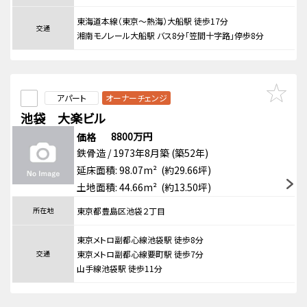
東海道本線（東京～熱海）大船駅 徒歩17分
交通
湘南モノレール大船駅 バス8分「笠間十字路」停歩8分
アパート
オーナーチェンジ
池袋 大楽ビル
8800万円
価格
鉄骨造 / 1973年8月築 (築52年)
延床面積: 98.07m² (約29.66坪)
土地面積: 44.66m² (約13.50坪)
所在地
東京都豊島区池袋２丁目
東京メトロ副都心線池袋駅 徒歩8分
交通
東京メトロ副都心線要町駅 徒歩7分
山手線池袋駅 徒歩11分