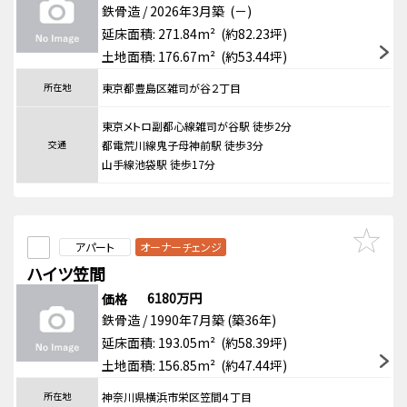
鉄骨造 / 2026年3月築 (－)
延床面積: 271.84m² (約82.23坪)
土地面積: 176.67m² (約53.44坪)
所在地
東京都豊島区雑司が谷２丁目
東京メトロ副都心線雑司が谷駅 徒歩2分
交通
都電荒川線鬼子母神前駅 徒歩3分
山手線池袋駅 徒歩17分
アパート
オーナーチェンジ
ハイツ笠間
6180万円
価格
鉄骨造 / 1990年7月築 (築36年)
延床面積: 193.05m² (約58.39坪)
土地面積: 156.85m² (約47.44坪)
所在地
神奈川県横浜市栄区笠間４丁目