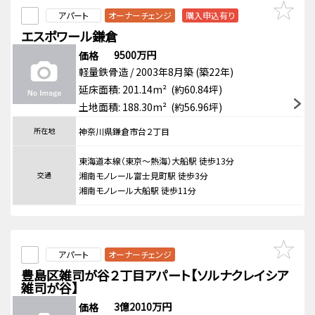
アパート
オーナーチェンジ
購入申込有り
エスポワール鎌倉
9500万円
価格
軽量鉄骨造 / 2003年8月築 (築22年)
延床面積: 201.14m² (約60.84坪)
土地面積: 188.30m² (約56.96坪)
所在地
神奈川県鎌倉市台２丁目
東海道本線（東京～熱海）大船駅 徒歩13分
交通
湘南モノレール富士見町駅 徒歩3分
湘南モノレール大船駅 徒歩11分
アパート
オーナーチェンジ
豊島区雑司が谷２丁目アパート【ソルナクレイシア
雑司が谷】
3億2010万円
価格