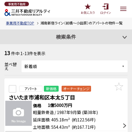
事業用不動産
お気に入り
ログイン
事業用不動産TOP
湘南新宿ライン（前橋～小田原）のアパートの物件一覧
検索条件
13
件中
1-13
件を表示
並べ替
え
アパート
新価格
オーナーチェンジ
さいたま市浦和区本太５丁目
1億5000万円
価格
軽量鉄骨造 / 1987年9月築 (築38年)
延床面積: 405.18m² (約122.56坪)
土地面積: 554.43m² (約167.71坪)