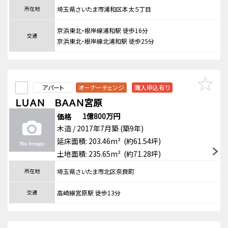
所在地
埼玉県さいたま市浦和区本太５丁目
京浜東北・根岸線浦和駅 徒歩16分
交通
京浜東北・根岸線北浦和駅 徒歩25分
アパート
オーナーチェンジ
購入申込有り
ＬＵＡＮ ＢＡＡＮ宮原
1億800万円
価格
木造 / 2017年7月築 (築9年)
延床面積: 203.46m² (約61.54坪)
土地面積: 235.65m² (約71.28坪)
所在地
埼玉県さいたま市北区奈良町
交通
高崎線宮原駅 徒歩13分