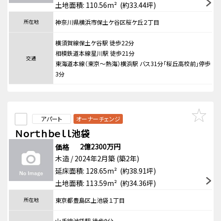
土地面積: 110.56m² (約33.44坪)
所在地
神奈川県横浜市保土ケ谷区桜ケ丘２丁目
横須賀線保土ケ谷駅 徒歩22分
相模鉄道本線星川駅 徒歩21分
交通
東海道本線（東京～熱海）横浜駅 バス31分「桜丘高校前」停歩
3分
アパート
オーナーチェンジ
Ｎｏｒｔｈｂｅｌｌ池袋
2億2300万円
価格
木造 / 2024年2月築 (築2年)
延床面積: 128.65m² (約38.91坪)
土地面積: 113.59m² (約34.36坪)
所在地
東京都豊島区上池袋１丁目
山手線池袋駅 徒歩9分