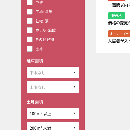
戸建
一週間以内
工場・倉庫
新価格
社宅・寮
価格の変更
ホテル・旅館
オーナーチェ
その他建物
入居者が入
土地
延床面積
土地面積