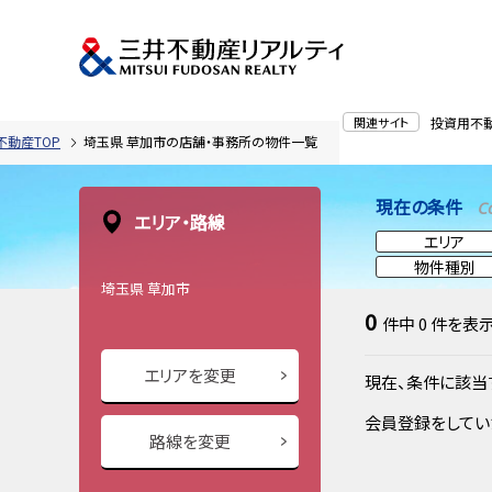
関連サイト
投資用不
不動産TOP
埼玉県 草加市の店舗・事務所の物件一覧
現在の条件
C
エリア・路線
エリア
物件種別
埼玉県 草加市
土地面積
0
価 格
件中
0
件を表
エリアを変更
現在、条件に該当
会員登録をしてい
路線を変更