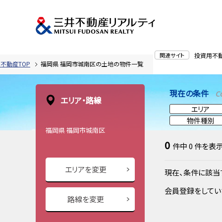
関連サイト
投資用不
不動産TOP
福岡県 福岡市城南区の土地の物件一覧
現在の条件
C
エリア・路線
エリア
物件種別
福岡県 福岡市城南区
0
件中
0
件を表
エリアを変更
現在、条件に該当
会員登録をしてい
路線を変更