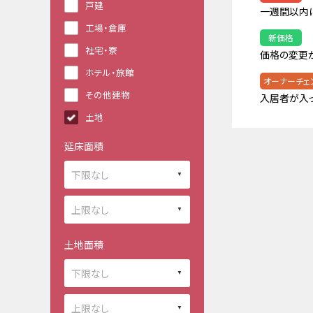
戸建
一週間以内
工場・倉庫
新価格
社宅・寮
価格の変更
ホテル・旅館
オーナーチェ
その他建物
入居者が入
土地
延床面積
土地面積