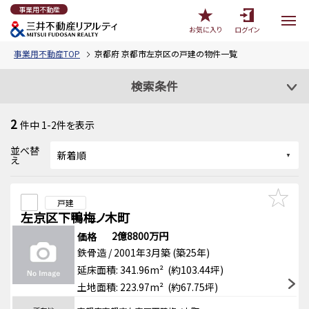
事業用不動産
お気に入り
ログイン
事業用不動産TOP
京都府 京都市左京区の戸建の物件一覧
検索条件
2
件中
1-2
件を表示
並べ替
え
戸建
左京区下鴨梅ノ木町
2億8800万円
価格
鉄骨造 / 2001年3月築 (築25年)
延床面積: 341.96m² (約103.44坪)
土地面積: 223.97m² (約67.75坪)