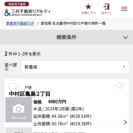
事業用不動産
お気に入り
ログイン
事業用不動産TOP
愛知県 名古屋市中村区の戸建の物件一覧
検索条件
2
件中
1-2
件を表示
並べ替
え
戸建
中村区亀島２丁目
4980万円
価格
木造 / 2024年2月築 (築2年)
延床面積: 94.38m² (約28.54坪)
土地面積: 60.78m² (約18.38坪)