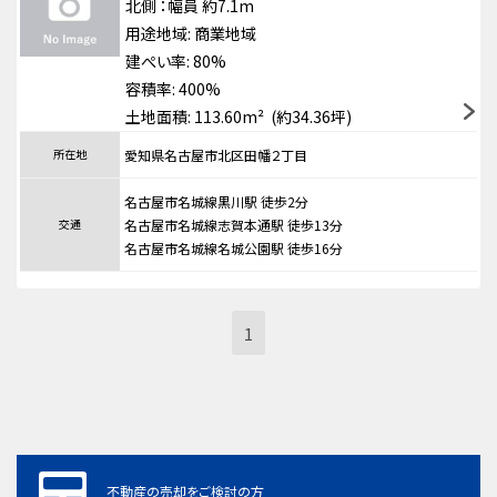
北側
：幅員 約7.1m
用途地域:
商業地域
建ぺい率: 80%
容積率: 400%
土地面積: 113.60m² (約34.36坪)
所在地
愛知県名古屋市北区田幡２丁目
名古屋市名城線黒川駅 徒歩2分
交通
名古屋市名城線志賀本通駅 徒歩13分
名古屋市名城線名城公園駅 徒歩16分
1
不動産の売却をご検討の方