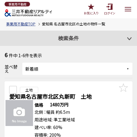
事業用不動産
お気に入り
ログイン
事業用不動産TOP
愛知県 名古屋市北区の土地の物件一覧
検索条件
6
件中
1-6
件を表示
並べ替
え
土地
愛知県名古屋市北区丸新町 土地
1480万円
価格
北側
：幅員 約6.5m
用途地域:
準工業地域
建ぺい率: 60%
容積率: 200%