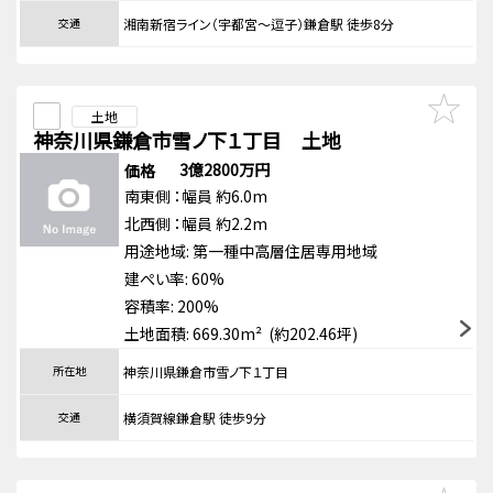
交通
湘南新宿ライン（宇都宮～逗子）鎌倉駅 徒歩8分
土地
神奈川県鎌倉市雪ノ下１丁目 土地
3億2800万円
価格
南東側
：幅員 約6.0m
北西側
：幅員 約2.2m
用途地域:
第一種中高層住居専用地域
建ぺい率: 60%
容積率: 200%
土地面積: 669.30m² (約202.46坪)
所在地
神奈川県鎌倉市雪ノ下１丁目
交通
横須賀線鎌倉駅 徒歩9分