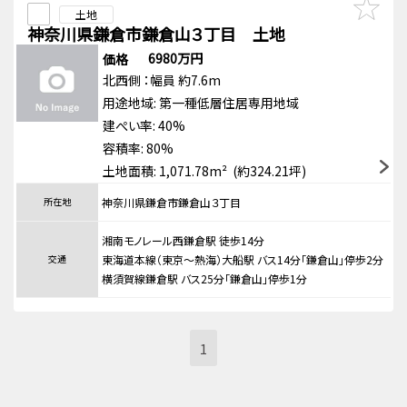
土地
神奈川県鎌倉市鎌倉山３丁目 土地
6980万円
価格
北西側
：幅員 約7.6m
用途地域:
第一種低層住居専用地域
建ぺい率: 40%
容積率: 80%
土地面積: 1,071.78m² (約324.21坪)
所在地
神奈川県鎌倉市鎌倉山３丁目
湘南モノレール西鎌倉駅 徒歩14分
交通
東海道本線（東京～熱海）大船駅 バス14分「鎌倉山」停歩2分
横須賀線鎌倉駅 バス25分「鎌倉山」停歩1分
1