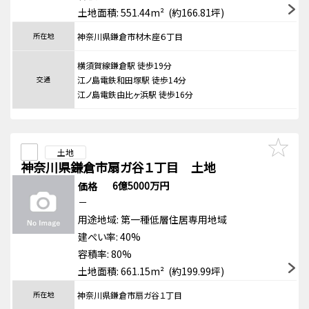
土地面積: 551.44m² (約166.81坪)
所在地
神奈川県鎌倉市材木座６丁目
横須賀線鎌倉駅 徒歩19分
交通
江ノ島電鉄和田塚駅 徒歩14分
江ノ島電鉄由比ヶ浜駅 徒歩16分
土地
神奈川県鎌倉市扇ガ谷１丁目 土地
6億5000万円
価格
－
用途地域:
第一種低層住居専用地域
建ぺい率: 40%
容積率: 80%
土地面積: 661.15m² (約199.99坪)
所在地
神奈川県鎌倉市扇ガ谷１丁目