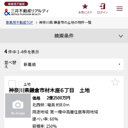
事業用不動産
お気に入り
ログイン
事業用不動産TOP
神奈川県 鎌倉市の土地の物件一覧
検索条件
4
件中
1-4
件を表示
並べ替
え
土地
神奈川県鎌倉市材木座６丁目 土地
2億2500万円
価格
北西側
：幅員 約8.0m
用途地域:
第一種中高層住居専用地域
建ぺい率: 60%
容積率: 150%