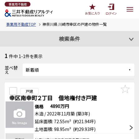
事業用不動産
お気に入り
ログイン
事業用不動産TOP
神奈川県 川崎市幸区の戸建の物件一覧
検索条件
1
件中
1-1
件を表示
並べ替
え
戸建
幸区南幸町２丁目 借地権付き戸建
4890万円
価格
木造 / 2022年11月築 (築3年)
延床面積: 72.55m² (約21.94坪)
土地面積: 98.95m² (約29.93坪)