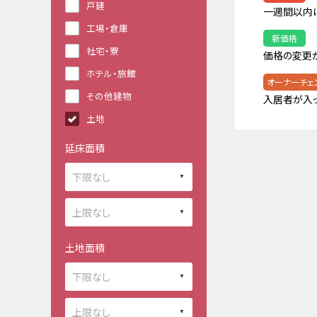
戸建
一週間以内
工場・倉庫
新価格
社宅・寮
価格の変更
ホテル・旅館
オーナーチェ
その他建物
入居者が入
土地
延床面積
土地面積