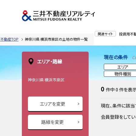
関連サイト
投資用不
不動産TOP
神奈川県 横浜市泉区の土地の物件一覧
現在の条件
C
エリア・路線
エリア
物件種別
神奈川県 横浜市泉区
0
件中
0
件を表
エリアを変更
現在、条件に該当
会員登録をしてい
路線を変更